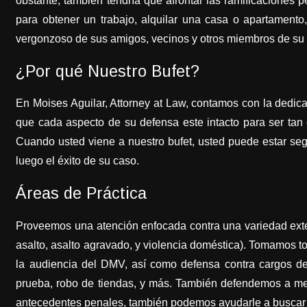
obstante, también tendría que afrontar las ramificaciones 
para obtener un trabajo, alquilar una casa o apartamento
vergonzoso de sus amigos, vecinos y otros miembros de su
¿Por qué Nuestro Bufet?
En Moises Aguilar, Attorney at Law, contamos con la dedi
que cada aspecto de su defensa este intacto para ser tan
Cuando usted viene a nuestro bufet, usted puede estar seg
luego el éxito de su caso.
Áreas de Práctica
Proveemos una atención enfocada contra una variedad exten
asalto, asalto agravado, y violencia doméstica). Tomamos t
la audiencia del DMV, así como defensa contra cargos de f
prueba, robo de tiendas, y más. También defendemos a men
antecedentes penales, también podemos ayudarle a buscar