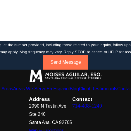
mber provided, including those related to your inquiry, follow-ups, and review reques
 may apply. Msg frequency may vary. Reply STOP to cancel or HELP for ass
Send Message
e Areas
Areas We Serve
En Espanol
Blog
Client Testimonials
Conta
Address
Contact
714-408-1249
2090 N Tustin Ave
Ste 240
Santa Ana, CA 92705
Map & Directions