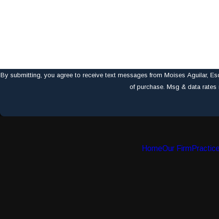
Are you a new client?
How can we help you?
By submitting, you agree to receive text messages from Moises Aguilar, Esq. at the nu
of purchase. Msg & data rates
Home
Our Firm
Practic