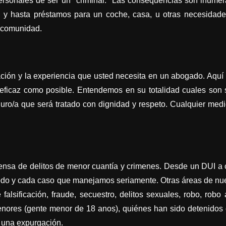
personales de ser un "criminal." Las consequencias son inumer
, y hasta préstamos para un coche, casa, u otras necesidades
 comunidad.
cación y la experiencia que usted necesita en un abogado. Aq
 eficaz como posible. Entendemos en su totalidad cuales son
uro/a que será tratado con dignidad y respeto. Cualquier medi
sa de delitos de menor cuantía y crimenes. Desde un DUI a ca
odo y cada caso que manejamos seriamente. Otras áreas de nues
alsificación, fraude, secuestro, delitos sexuales, robo, robo
ores (gente menor de 18 anos), quiénes han sido detenidos o
 una expurgación.